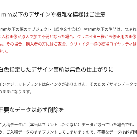
1mｍ以下のデザインや複雑な模様はご注意
1mm以下の幅のオブジェクト（線や文字含む）や1mm以下の隙間は、つぶ
※入稿画像が原因で加工不備となった場合、クリエイター様から修正用の画像
ん。その場合、購入者の方にはご返金、クリエイター様の獲得ロイヤリティは
さい。
白色指定したデザイン箇所は無色の仕上がりに
インクジェットプリントは白インクがありません。そのためデザインデータ
のままになります。
不要なデータは必ず削除を
ご入稿データに（本当はプリントしたくない）データが残っていた場合でも
め、ご入稿データのままプリントしてしまいますので、不要なデータは必ず